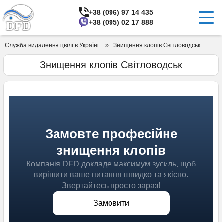
+38 (096) 97 14 435
+38 (095) 02 17 888
Служба видалення цвілі в Україні
Знищення клопів Світловодськ
Знищення клопів Світловодськ
Замовте професійне
знищення клопів
Компанія DFD докладе максимум зусиль, щоб
вирішити ваше питання швидко та якісно.
Звертайтесь просто зараз!
Замовити