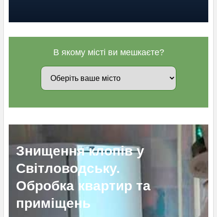
В якому місті ви мешкаєте?
Знищення клопів у
Світловодську.
Обробка квартир та
приміщень