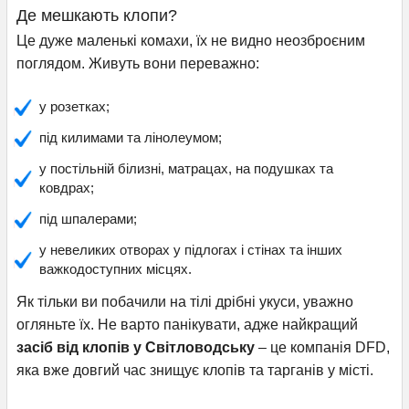
Де мешкають клопи?
Це дуже маленькі комахи, їх не видно неозброєним
поглядом. Живуть вони переважно:
у розетках;
під килимами та лінолеумом;
у постільній білизні, матрацах, на подушках та
ковдрах;
під шпалерами;
у невеликих отворах у підлогах і стінах та інших
важкодоступних місцях.
Як тільки ви побачили на тілі дрібні укуси, уважно
огляньте їх. Не варто панікувати, адже найкращий
засіб від клопів у Світловодську
– це компанія DFD,
яка вже довгий час знищує клопів та тарганів у місті.